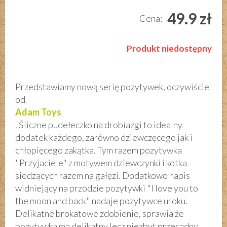
49.9 zł
Cena:
Produkt niedostępny
Przedstawiamy nową serię pozytywek, oczywiście
od
Adam Toys
. Śliczne pudełeczko na drobiazgi to idealny
dodatek każdego, zarówno dziewczęcego jak i
chłopięcego zakątka. Tym razem pozytywka
"Przyjaciele" z motywem dziewczynki i kotka
siedzących razem na gałęzi. Dodatkowo napis
widniejący na przodzie pozytywki "I love you to
the moon and back" nadaje pozytywce uroku.
Delikatne brokatowe zdobienie, sprawia że
pozytywka ma delikatny lecz niezbyt przesadny