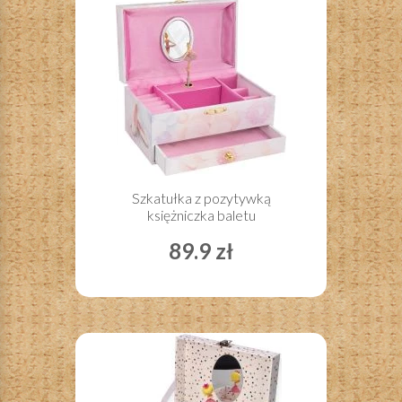
Szkatułka z pozytywką
księżniczka baletu
89.9 zł