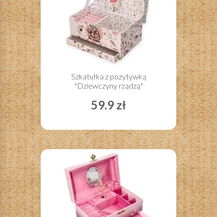
Szkatułka z pozytywką
"Dziewczyny rządzą"
59.9 zł