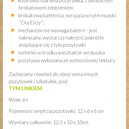
kolorowa i barwna pozytywka, z delikatnym
brokatowym zdobieniem
brokatowa baletnica, wirująca w rytm muzyki
"Dla Elizy";
mechanizm nie wymaga baterii - jest
nakręcany, wystarczy nakręcić pokrętło
znajdujące się z tyłu pozytywki
lusterko w środku w kształcie serduszka
pozytywa wykonana ze wzmocnionej tektury
Zachęcamy również do obejrzenia innych
pozytywek i szkatułek, pod
TYM LINKIEM
.
Wiek: 6+
Pojemność wnętrza pozytywki: 12 x 6 x 6 cm
Wymiary całkowite: 12,5 x 10 x 10cm