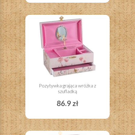
Pozytywka grająca wróżka z
szufladką
86.9 zł