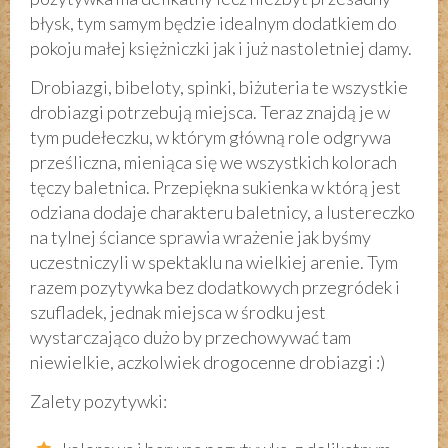
błysk, tym samym będzie idealnym dodatkiem do
pokoju małej księżniczki jak i już nastoletniej damy.
Drobiazgi, bibeloty, spinki, biżuteria te wszystkie
drobiazgi potrzebują miejsca. Teraz znajdą je w
tym pudełeczku, w którym główną role odgrywa
prześliczna, mieniąca się we wszystkich kolorach
tęczy baletnica. Przepiękna sukienka w którą jest
odziana dodaje charakteru baletnicy, a lustereczko
na tylnej ściance sprawia wrażenie jak byśmy
uczestniczyli w spektaklu na wielkiej arenie. Tym
razem pozytywka bez dodatkowych przegródek i
szufladek, jednak miejsca w środku jest
wystarczająco dużo by przechowywać tam
niewielkie, aczkolwiek drogocenne drobiazgi :)
Zalety pozytywki: