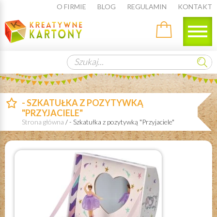
O FIRMIE
BLOG
REGULAMIN
KONTAKT
Szukaj...
- SZKATUŁKA Z POZYTYWKĄ
"PRZYJACIELE"
Strona główna
/
- Szkatułka z pozytywką "Przyjaciele"